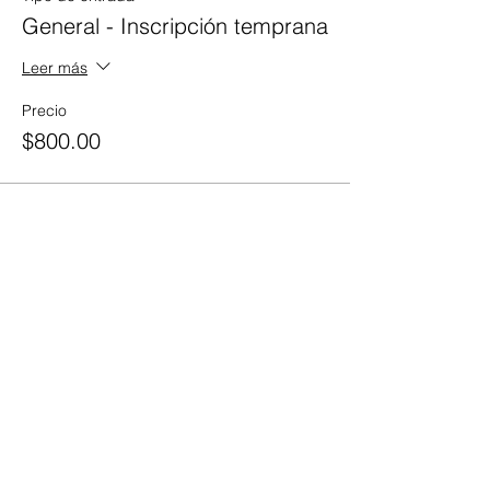
General - Inscripción temprana
Leer más
Precio
$800.00
Venta finalizada
Tipo de entrada
General - Inscripción Regular
Leer más
Precio
$1,200.00
Venta finalizada