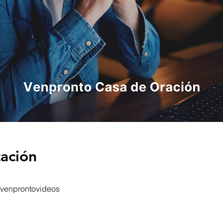
cación
/venprontovideos